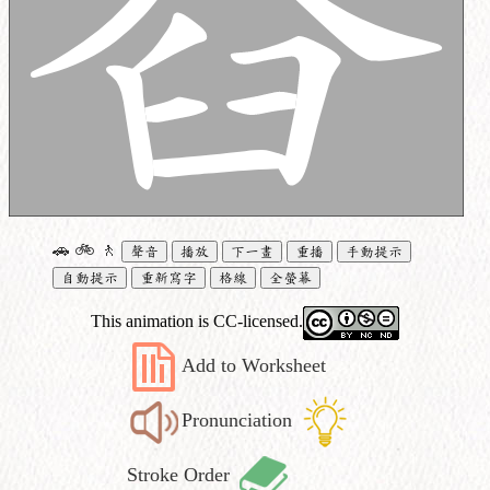
🚗
🚲
🚶
聲音
播放
下一畫
重播
手動提示
自動提示
重新寫字
格線
全螢幕
This animation is CC-licensed.
Add to Worksheet
Pronunciation
Stroke Order