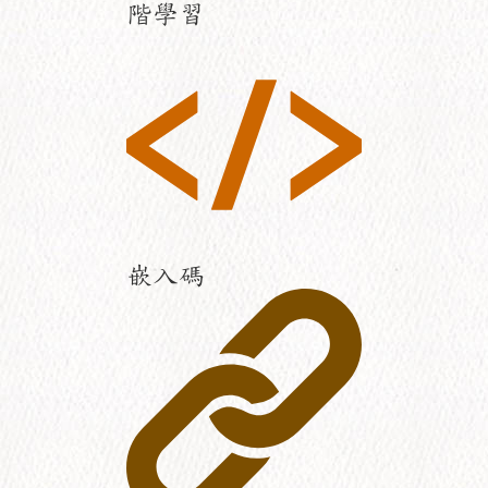
階學習
嵌入碼