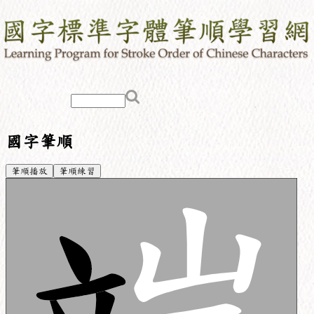
國字筆順
筆順播放
筆順練習