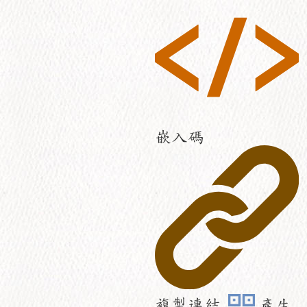
嵌入碼
複製連結
產生