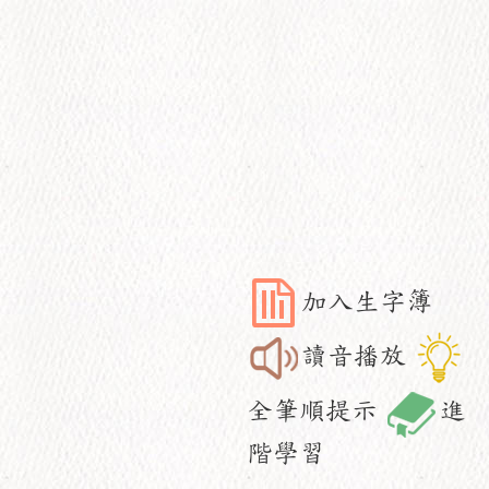
加入生字簿
讀音播放
全筆順提示
進
階學習