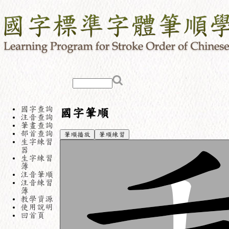
國字查詢
國字筆順
注音查詢
筆畫查詢
部首查詢
筆順播放
筆順練習
生字練習
器
生字練習
簿
注音筆順
注音練習
簿
教學資源
使用說明
回首頁