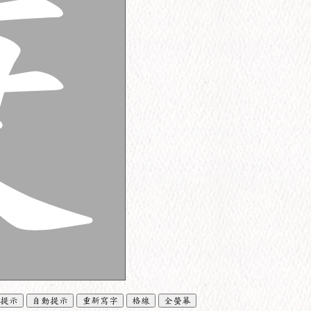
提示
自動提示
重新寫字
格線
全螢幕