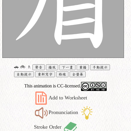
🚗
🚲
🚶
聲音
播放
下一畫
重播
手動提示
自動提示
重新寫字
格線
全螢幕
This animation is CC-licensed.
Add to Worksheet
Pronunciation
Stroke Order