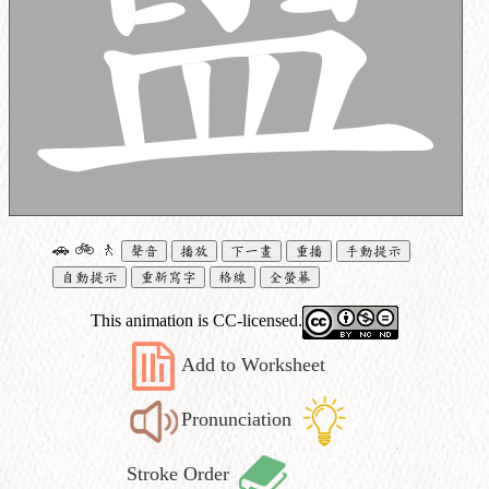
🚗
🚲
🚶
聲音
播放
下一畫
重播
手動提示
自動提示
重新寫字
格線
全螢幕
This animation is CC-licensed.
Add to Worksheet
Pronunciation
Stroke Order