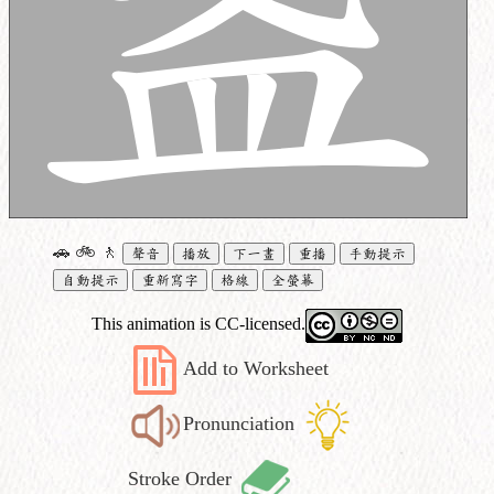
🚗
🚲
🚶
聲音
播放
下一畫
重播
手動提示
自動提示
重新寫字
格線
全螢幕
This animation is CC-licensed.
Add to Worksheet
Pronunciation
Stroke Order