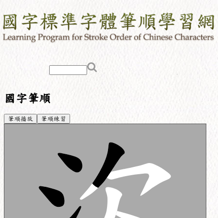
國字筆順
筆順播放
筆順練習