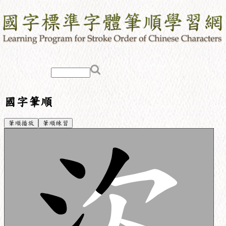
國字筆順
筆順播放
筆順練習