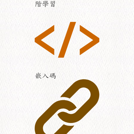
階學習
嵌入碼