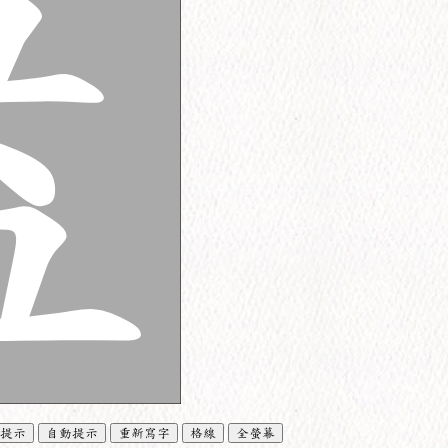
提示
自動提示
重新寫字
格線
全螢幕