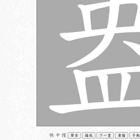
快
中
慢
聲音
播放
下一畫
重播
手動