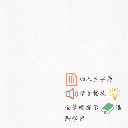
加入生字簿
讀音播放
全筆順提示
進
階學習