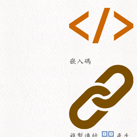
嵌入碼
複製連結
產生