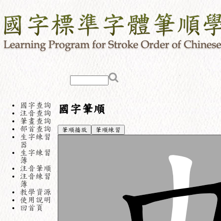
國字查詢
國字筆順
注音查詢
筆畫查詢
部首查詢
筆順播放
筆順練習
生字練習
器
生字練習
簿
注音筆順
注音練習
簿
教學資源
使用說明
回首頁