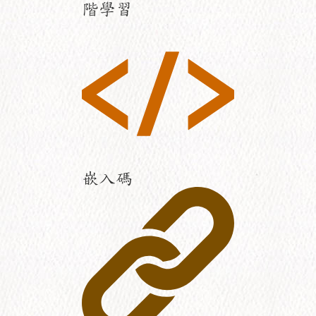
階學習
嵌入碼