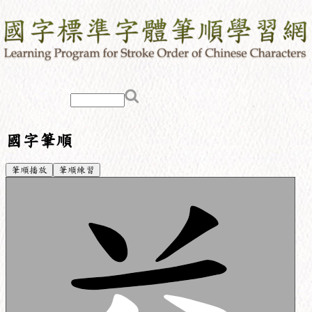
國字筆順
筆順播放
筆順練習