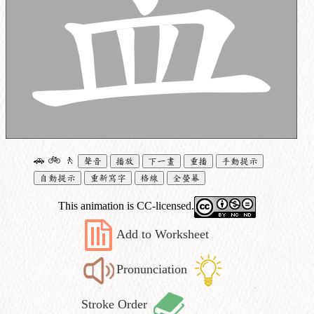
🚗
🚲
🚶
聲音
播放
下一畫
重播
手動提示
自動提示
重新寫字
格線
全螢幕
This animation is CC-licensed.
Add to Worksheet
Pronunciation
Stroke Order