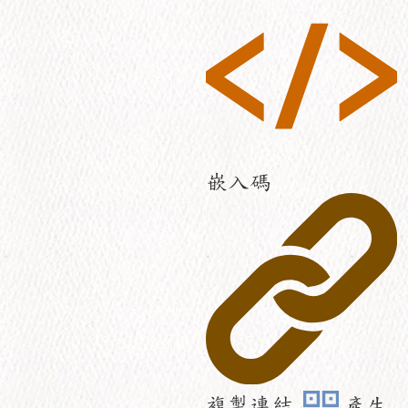
嵌入碼
複製連結
產生