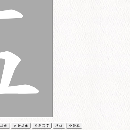
提示
自動提示
重新寫字
格線
全螢幕