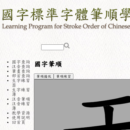
國字查詢
國字筆順
注音查詢
筆畫查詢
部首查詢
筆順播放
筆順練習
生字練習
器
生字練習
簿
注音筆順
注音練習
簿
教學資源
使用說明
回首頁