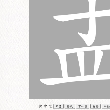
快
中
慢
聲音
播放
下一畫
重播
手動