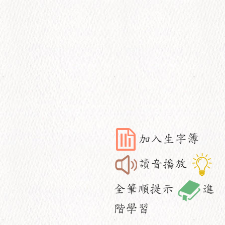
加入生字簿
讀音播放
全筆順提示
進
階學習