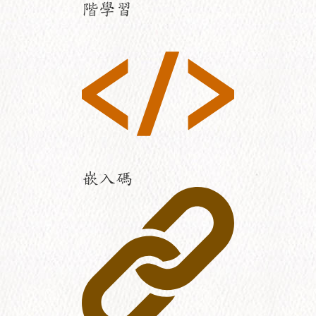
階學習
嵌入碼