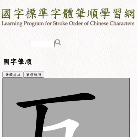
國字筆順
筆順播放
筆順練習