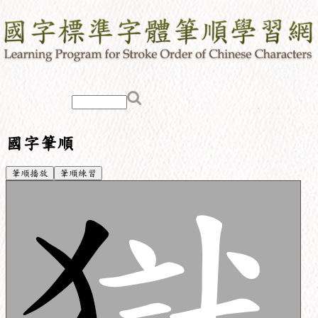
國字筆順
筆順播放
筆順練習