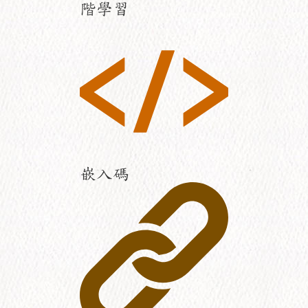
階學習
嵌入碼