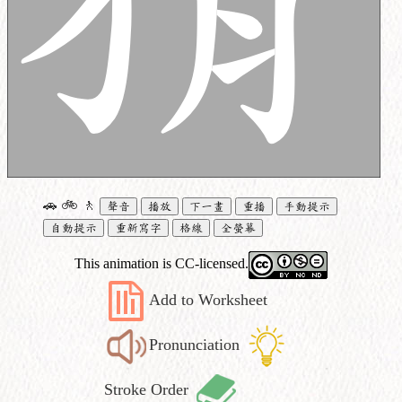
🚗
🚲
🚶
聲音
播放
下一畫
重播
手動提示
自動提示
重新寫字
格線
全螢幕
This animation is CC-licensed.
Add to Worksheet
Pronunciation
Stroke Order