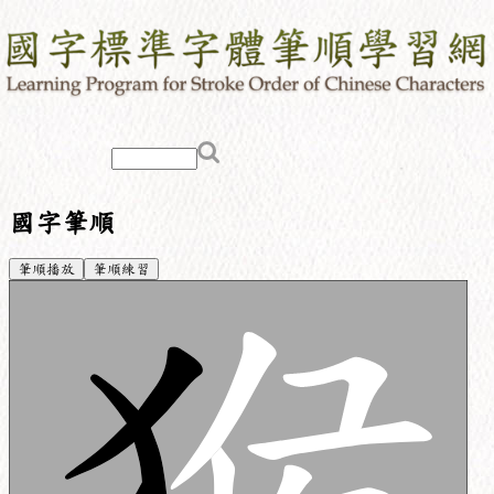
國字筆順
筆順播放
筆順練習