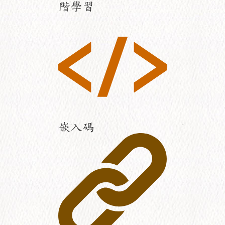
階學習
嵌入碼