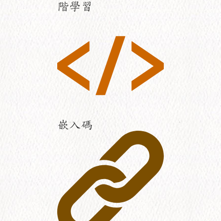
階學習
嵌入碼