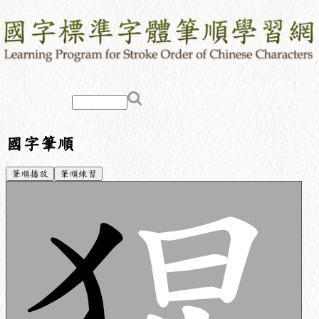
國字筆順
筆順播放
筆順練習