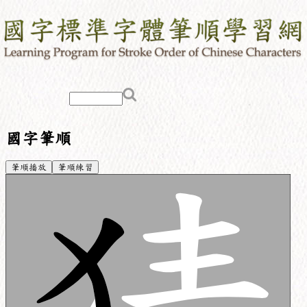
國字筆順
筆順播放
筆順練習