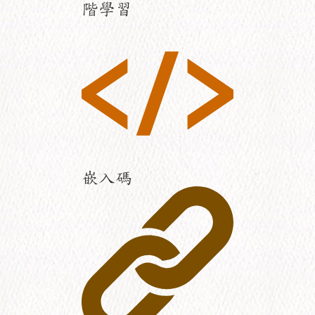
階學習
嵌入碼