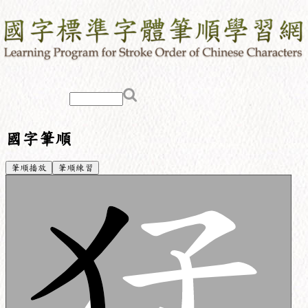
國字筆順
筆順播放
筆順練習