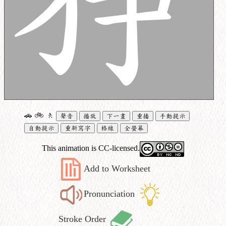
🚗
🚲
🚶
聲音
播放
下一畫
重播
手動提示
自動提示
重新寫字
格線
全螢幕
This animation is CC-licensed.
Add to Worksheet
Pronunciation
Stroke Order