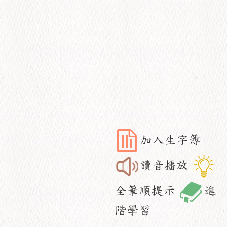
加入生字簿
讀音播放
全筆順提示
進
階學習