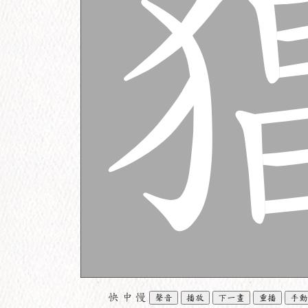
快
中
慢
聲音
播放
下一畫
重播
手動