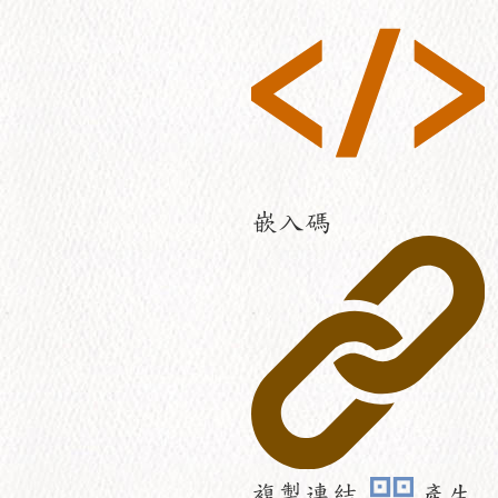
嵌入碼
複製連結
產生