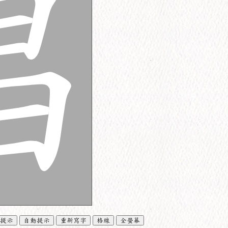
提示
自動提示
重新寫字
格線
全螢幕