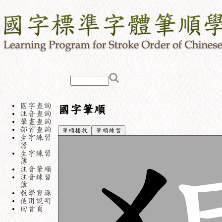
國字查詢
國字筆順
注音查詢
筆畫查詢
部首查詢
筆順播放
筆順練習
生字練習
器
生字練習
簿
注音筆順
注音練習
簿
教學資源
使用說明
回首頁