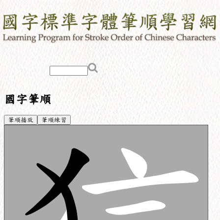
國字筆順
筆順播放
筆順練習