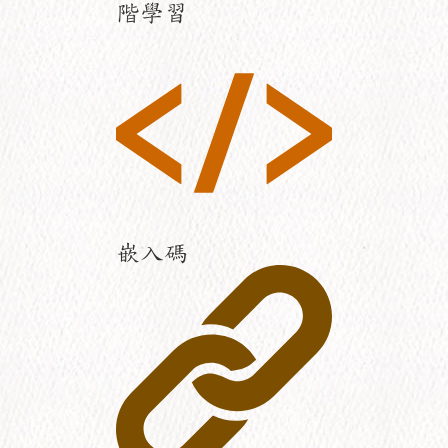
階學習
嵌入碼