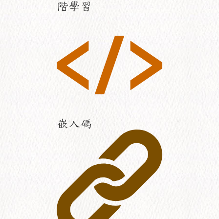
階學習
嵌入碼