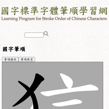
國字筆順
筆順播放
筆順練習