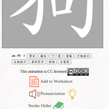
🚗
🚲
🚶
聲音
播放
下一畫
重播
手動提示
自動提示
重新寫字
格線
全螢幕
This animation is CC-licensed.
Add to Worksheet
Pronunciation
Stroke Order