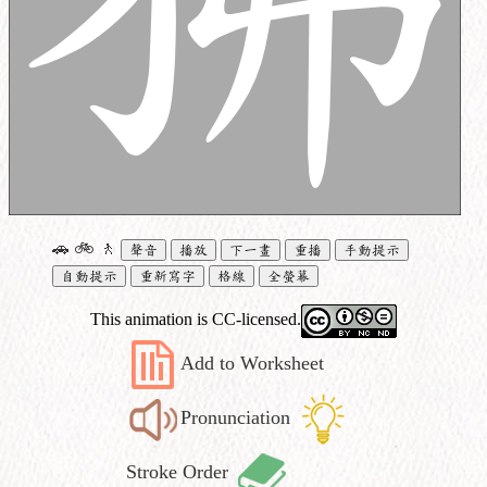
🚗
🚲
🚶
聲音
播放
下一畫
重播
手動提示
自動提示
重新寫字
格線
全螢幕
This animation is CC-licensed.
Add to Worksheet
Pronunciation
Stroke Order