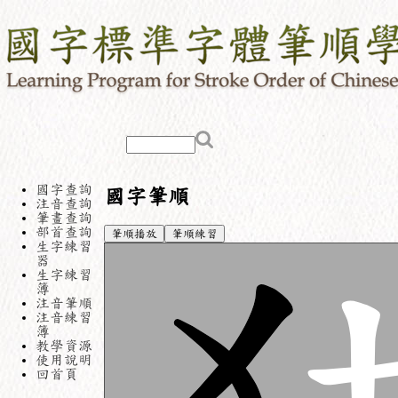
國字查詢
國字筆順
注音查詢
筆畫查詢
部首查詢
筆順播放
筆順練習
生字練習
器
生字練習
簿
注音筆順
注音練習
簿
教學資源
使用說明
回首頁