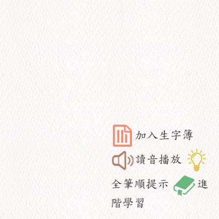
加入生字簿
讀音播放
全筆順提示
進
階學習