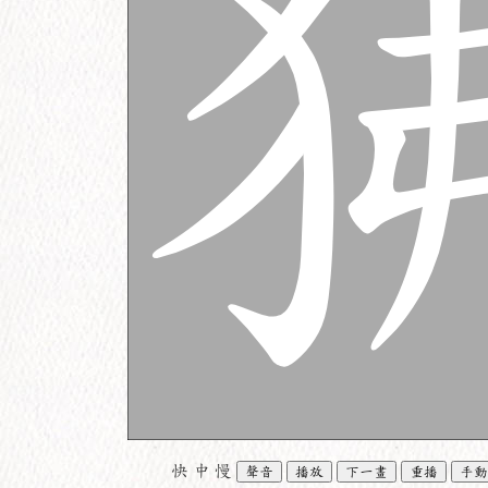
快
中
慢
聲音
播放
下一畫
重播
手動