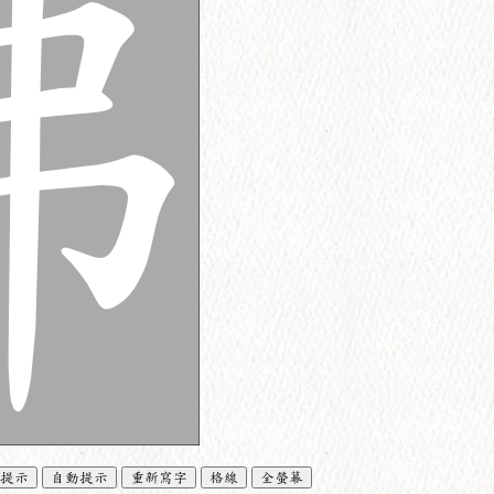
提示
自動提示
重新寫字
格線
全螢幕