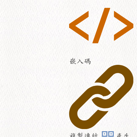
嵌入碼
複製連結
產生