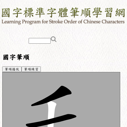
國字筆順
筆順播放
筆順練習