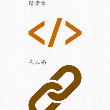
階學習
嵌入碼