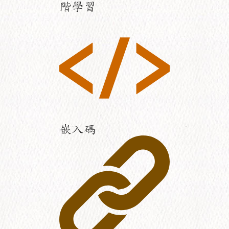
階學習
嵌入碼