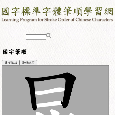
國字筆順
筆順播放
筆順練習