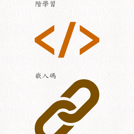
階學習
嵌入碼