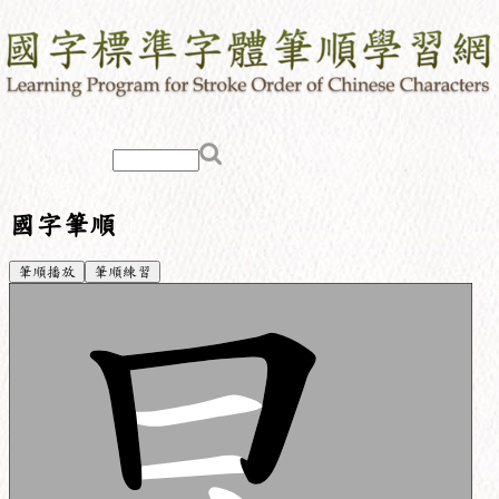
國字筆順
筆順播放
筆順練習