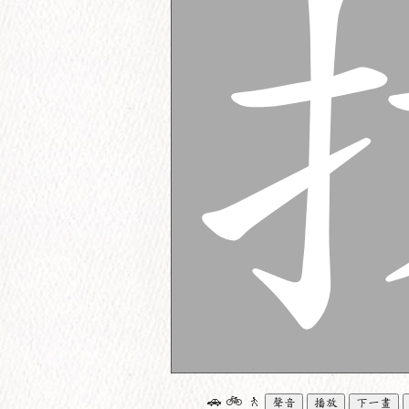
🚗
🚲
🚶
聲音
播放
下一畫