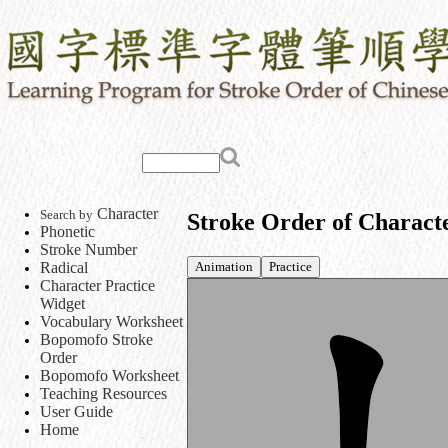
Character
Search by
Stroke Order of Charact
Phonetic
Stroke Number
Animation
Practice
Radical
Character Practice
Widget
Vocabulary Worksheet
Bopomofo Stroke
Order
Bopomofo Worksheet
Teaching Resources
User Guide
Home