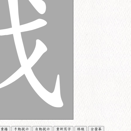
重播
手動提示
自動提示
重新寫字
格線
全螢幕