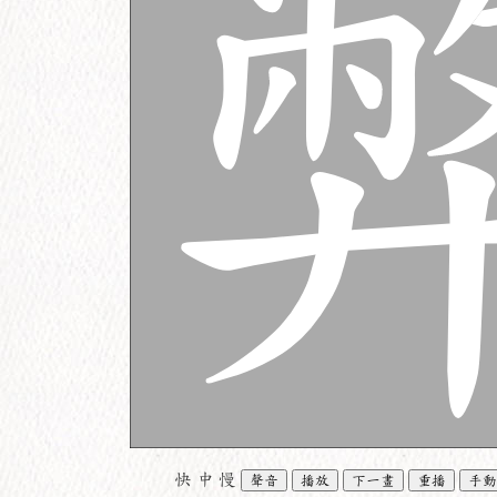
快
中
慢
聲音
播放
下一畫
重播
手動