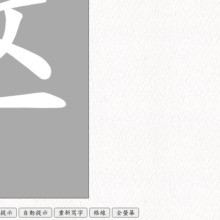
提示
自動提示
重新寫字
格線
全螢幕