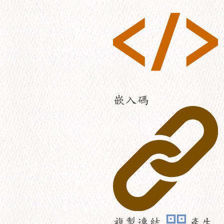
嵌入碼
複製連結
產生