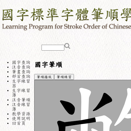
國字查詢
國字筆順
注音查詢
筆畫查詢
部首查詢
筆順播放
筆順練習
生字練習
器
生字練習
簿
注音筆順
注音練習
簿
教學資源
使用說明
回首頁