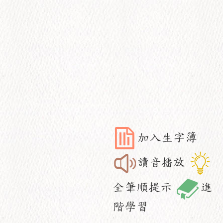
加入生字簿
讀音播放
全筆順提示
進
階學習