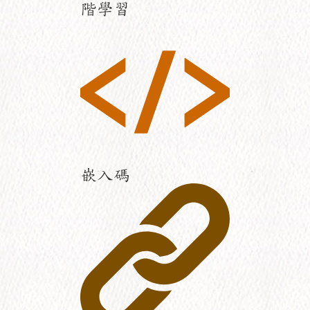
階學習
嵌入碼