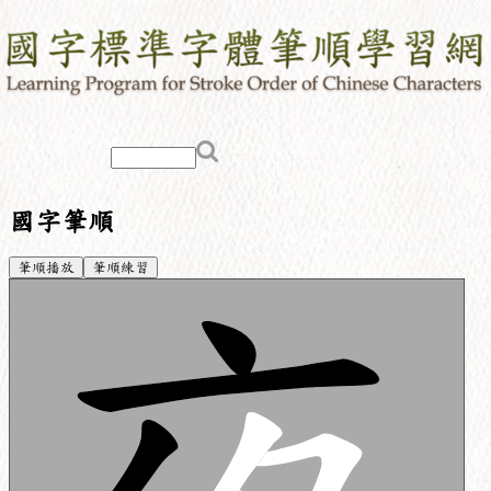
國字筆順
筆順播放
筆順練習