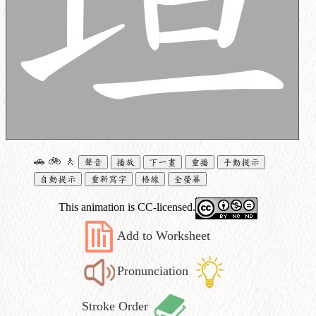
🚗
🚲
🚶
聲音
播放
下一畫
重播
手動提示
自動提示
重新寫字
格線
全螢幕
This animation is CC-licensed.
Add to Worksheet
Pronunciation
Stroke Order