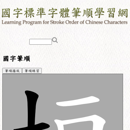
國字筆順
筆順播放
筆順練習