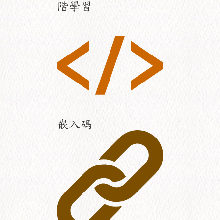
階學習
嵌入碼