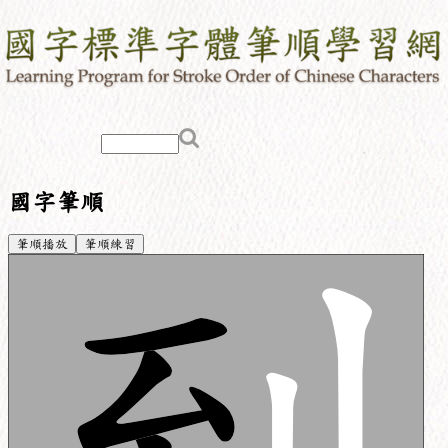
國字筆順
筆順播放
筆順練習