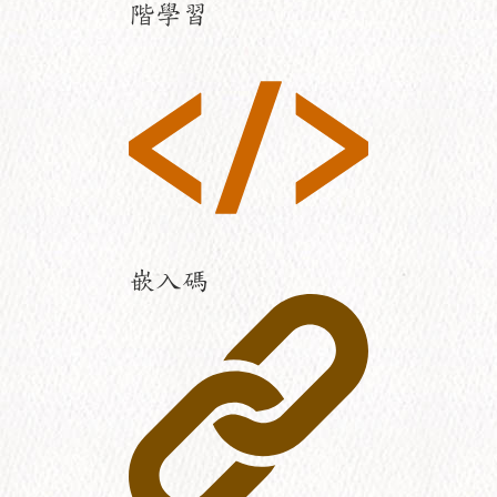
階學習
嵌入碼