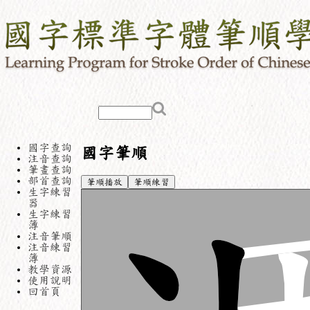
國字查詢
國字筆順
注音查詢
筆畫查詢
部首查詢
筆順播放
筆順練習
生字練習
器
生字練習
簿
注音筆順
注音練習
簿
教學資源
使用說明
回首頁