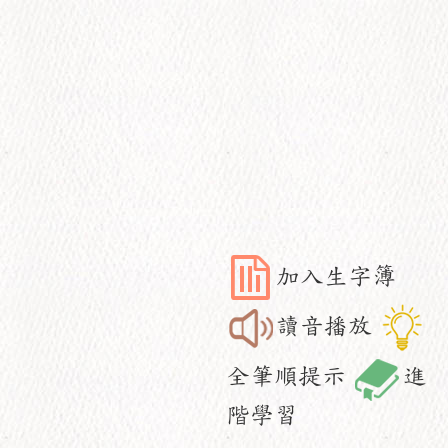
加入生字簿
讀音播放
全筆順提示
進
階學習