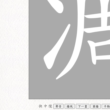
快
中
慢
聲音
播放
下一畫
重播
手動