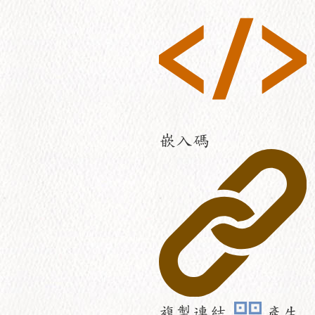
嵌入碼
複製連結
產生