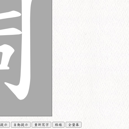
提示
自動提示
重新寫字
格線
全螢幕