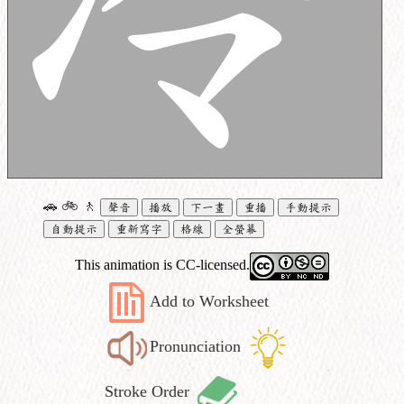
🚗
🚲
🚶
聲音
播放
下一畫
重播
手動提示
自動提示
重新寫字
格線
全螢幕
This animation is CC-licensed.
Add to Worksheet
Pronunciation
Stroke Order