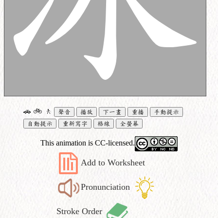
🚗
🚲
🚶
聲音
播放
下一畫
重播
手動提示
自動提示
重新寫字
格線
全螢幕
This animation is CC-licensed.
Add to Worksheet
Pronunciation
Stroke Order