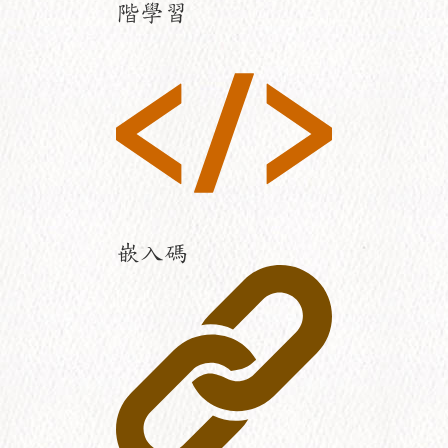
階學習
嵌入碼