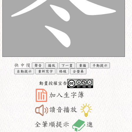
快
中
慢
聲音
播放
下一畫
重播
手動提示
自動提示
重新寫字
格線
全螢幕
動畫授權宣告
加入生字簿
讀音播放
全筆順提示
進