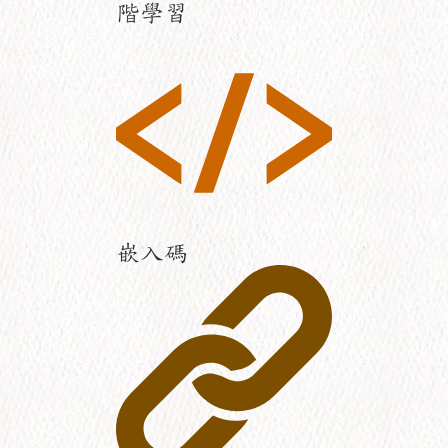
階學習
嵌入碼