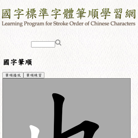
國字筆順
筆順播放
筆順練習