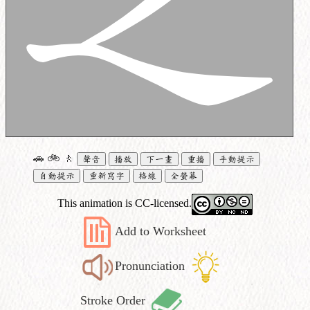
🚗
🚲
🚶
聲音
播放
下一畫
重播
手動提示
自動提示
重新寫字
格線
全螢幕
This animation is CC-licensed.
Add to Worksheet
Pronunciation
Stroke Order