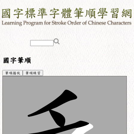
國字筆順
筆順播放
筆順練習