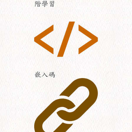
階學習
嵌入碼