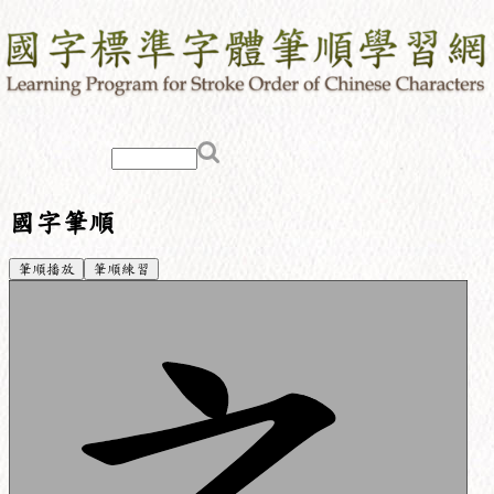
國字筆順
筆順播放
筆順練習