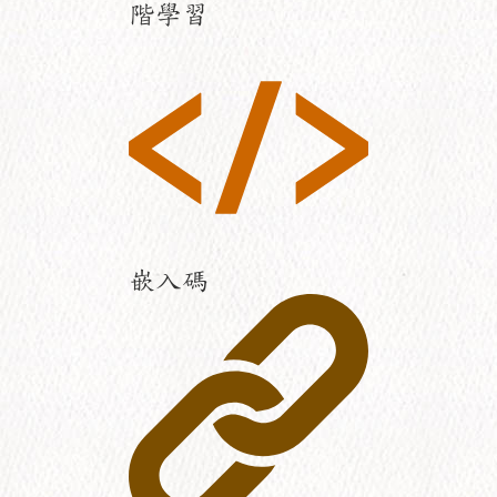
階學習
嵌入碼