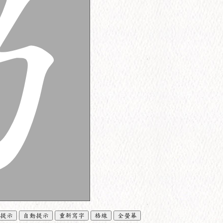
提示
自動提示
重新寫字
格線
全螢幕