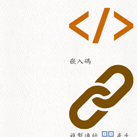
嵌入碼
複製連結
產生