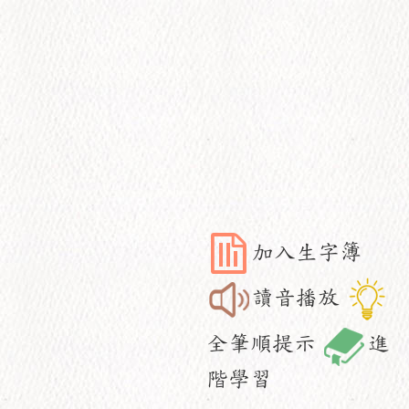
加入生字簿
讀音播放
全筆順提示
進
階學習