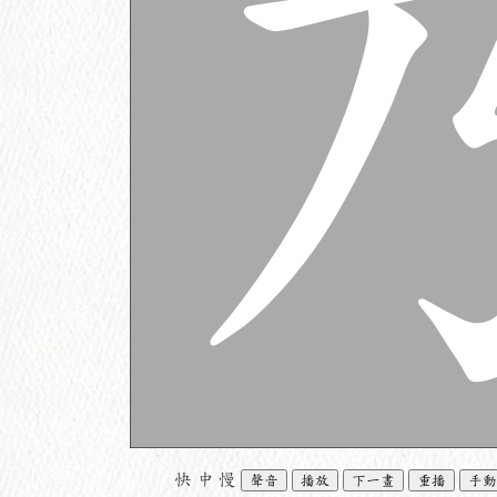
快
中
慢
聲音
播放
下一畫
重播
手動