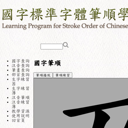
國字查詢
國字筆順
注音查詢
筆畫查詢
部首查詢
筆順播放
筆順練習
生字練習
器
生字練習
簿
注音筆順
注音練習
簿
教學資源
使用說明
回首頁