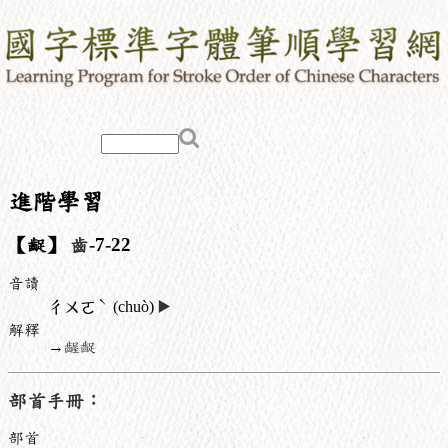
進階學習
【齪】
齒
-7-22
音讀
ˋ
ㄔㄨㄛ
(chuò)
▶️
解釋
→
齷齪
部首手冊：
部首