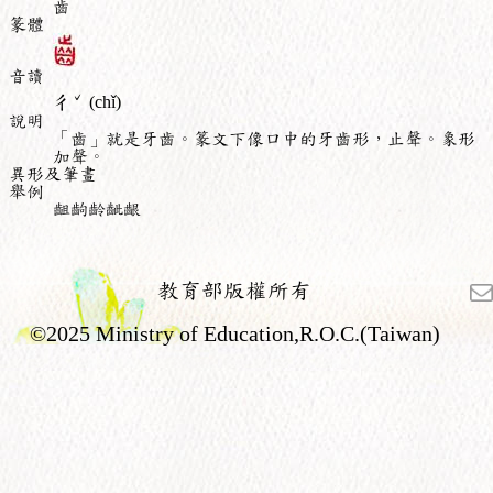
齒
篆體
音讀
ˇ
ㄔ
(chǐ)
說明
「齒」就是牙齒。篆文下像口中的牙齒形，止聲。象形
加聲。
異形及筆畫
舉例
齟齣齡齜齦
教育部版權所有
©2025 Ministry of Education,R.O.C.(Taiwan)