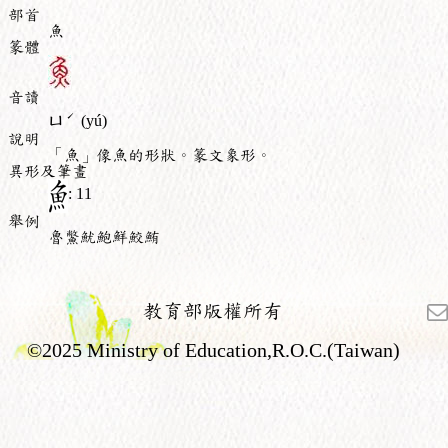
部首
魚
篆體
音讀
ˊ
ㄩ
(yú)
說明
「魚」像魚的形狀。篆文象形。
異形及筆畫
: 11
舉例
魯鱉魷鮑鮮鮫鮪
教育部版權所有
©2025 Ministry of Education,R.O.C.(Taiwan)