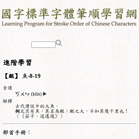
進階學習
【鯤】
魚
-8-19
音讀
ㄎㄨㄣ
(kūn)
▶️
解釋
古代傳說中的大魚。
例
北冥有魚，其名為鯤；鯤之大，不知其幾千里也！
（《莊子．逍遙遊》）
部首手冊：