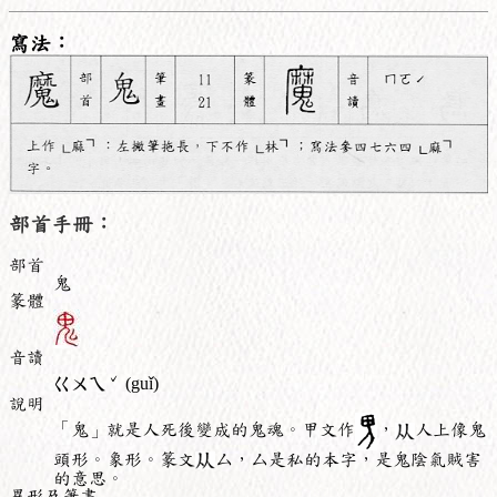
寫法：
部首手冊：
部首
鬼
篆體
音讀
ˇ
ㄍㄨㄟ
(guǐ)
說明
「鬼」就是人死後變成的鬼魂。甲文作
，
人上像鬼
頭形。象形。篆文
厶，厶是私的本字，是鬼陰氣賊害
的意思。
異形及筆畫