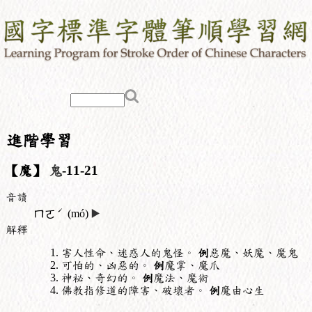
進階學習
【魔】
鬼
-11-21
音讀
ˊ
ㄇㄛ
(mó)
▶️
解釋
害人性命、迷惑人的鬼怪。
例
惡魔、妖魔、魔鬼
可怕的、凶惡的。
例
魔掌、魔爪
神祕、奇幻的。
例
魔法、魔術
佛教指修道的障害、破壞者。
例
魔由心生