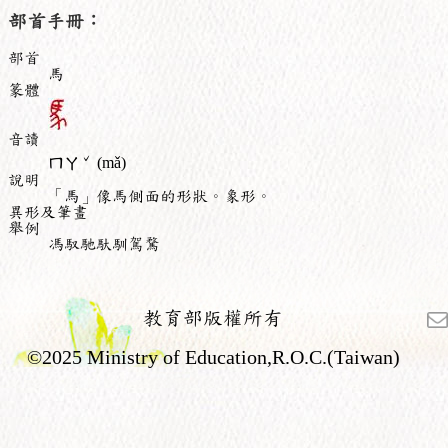
部首手冊：
部首
馬
篆體
音讀
ˇ
ㄇㄚ
(mǎ)
說明
「馬」像馬側面的形狀。象形。
異形及筆畫
舉例
馮馭馳馱馴駕騖
教育部版權所有
©2025 Ministry of Education,R.O.C.(Taiwan)