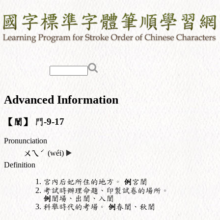
Advanced Information
【闈】
門
-9-17
Pronunciation
ˊ
ㄨㄟ
(wéi)
▶️
Definition
宮內后妃所住的地方。
例
宮闈
考試時辦理命題、印製試卷的場所。
例
闈場、出闈、入闈
科舉時代的考場。
例
春闈、秋闈