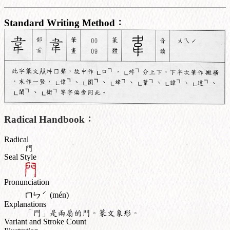
Standard Writing Method：
Radical Handbook：
Radical
門
Seal Style
Pronunciation
ˊ
ㄇㄣ
(mén)
Explanations
「門」是兩扇的門。篆文象形。
Variant and Stroke Count