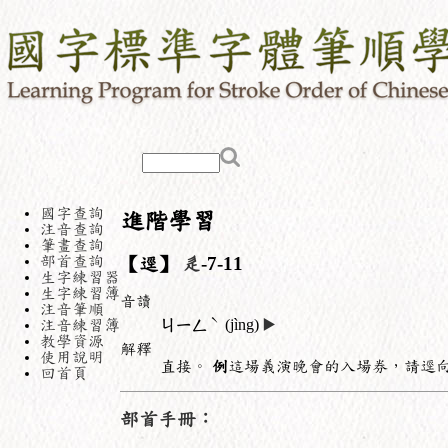
國字查詢
進階學習
注音查詢
筆畫查詢
部首查詢
【逕】
辵
-7-11
生字練習器
生字練習簿
音讀
注音筆順
ˋ
注音練習簿
ㄐㄧㄥ
(jìng)
▶️
教學資源
解釋
使用說明
直接。
例
這場義演晚會的入場券，請逕
回首頁
部首手冊：