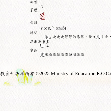
部首
辵
篆體
音讀
ˋ
ㄔㄨㄛ
(chuò)
說明
「
」是走走停停的意思。篆文
彳止
異形及筆畫
: 4
舉例
迎返近述迦迢迪迥迭迫
教育部版權所有
©2025 Ministry of Education,R.O.C.